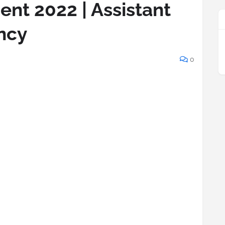
nt 2022 | Assistant
ncy
0